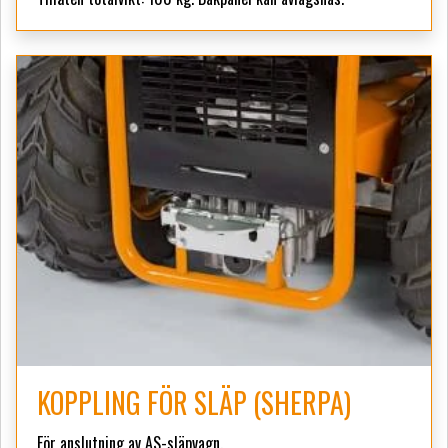
KOPPLING FÖR SLÄP (SHERPA)
För anslutning av AS-släpvagn.