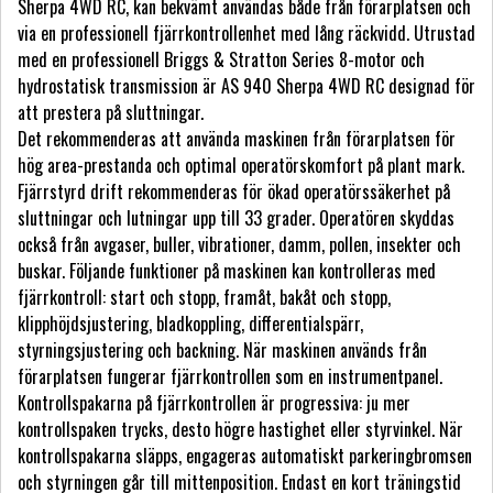
Sherpa 4WD RC, kan bekvämt användas både från förarplatsen och
via en professionell fjärrkontrollenhet med lång räckvidd. Utrustad
med en professionell Briggs & Stratton Series 8-motor och
hydrostatisk transmission är AS 940 Sherpa 4WD RC designad för
att prestera på sluttningar.
Det rekommenderas att använda maskinen från förarplatsen för
hög area-prestanda och optimal operatörskomfort på plant mark.
Fjärrstyrd drift rekommenderas för ökad operatörssäkerhet på
sluttningar och lutningar upp till 33 grader. Operatören skyddas
också från avgaser, buller, vibrationer, damm, pollen, insekter och
buskar. Följande funktioner på maskinen kan kontrolleras med
fjärrkontroll: start och stopp, framåt, bakåt och stopp,
klipphöjdsjustering, bladkoppling, differentialspärr,
styrningsjustering och backning. När maskinen används från
förarplatsen fungerar fjärrkontrollen som en instrumentpanel.
Kontrollspakarna på fjärrkontrollen är progressiva: ju mer
kontrollspaken trycks, desto högre hastighet eller styrvinkel. När
kontrollspakarna släpps, engageras automatiskt parkeringbromsen
och styrningen går till mittenposition. Endast en kort träningstid