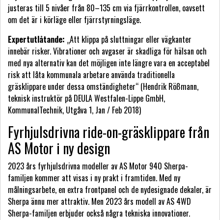
justeras till 5 nivåer från 80–135 cm via fjärrkontrollen, oavsett
om det är i körläge eller fjärrstyrningsläge.
Expertutlåtande:
„Att klippa på sluttningar eller vägkanter
innebär risker. Vibrationer och avgaser är skadliga för hälsan och
med nya alternativ kan det möjligen inte längre vara en acceptabel
risk att låta kommunala arbetare använda traditionella
gräsklippare under dessa omständigheter“ (Hendrik Rößmann,
teknisk instruktör på DEULA Westfalen-Lippe GmbH,
KommunalTechnik, Utgåva 1, Jan / Feb 2018)
Fyrhjulsdrivna ride-on-gräsklippare från
AS Motor i ny design
2023 års fyrhjulsdrivna modeller av AS Motor 940 Sherpa-
familjen kommer att visas i ny prakt i framtiden. Med ny
målningsarbete, en extra frontpanel och de nydesignade dekaler, är
Sherpa ännu mer attraktiv. Men 2023 års modell av AS 4WD
Sherpa-familjen erbjuder också några tekniska innovationer.