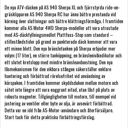
De nya ATV-däcken på AS 940 Sherpa XL och fjärrstyrda ride-on-
gräsklipparen AS 940 Sherpa RC har ännu bättre prestanda vid
körning över sluttningar och bättre klättringsförmåga. I framtiden
kommer alla AS Motor 4WD Sherpa-modeller att vara utrustade
med AS-däckfyllningsmedlet Plattfuss-Stop som standard –
stilleståndstider på grund av punkterade däck kommer att vara
ett minne blott. Den nya bränsletanken på Sherpa erbjuder mer
volym (17 liter), en större tanköppning, en bränslenivåindikator och
ett slutet kretslopp med mindre bränsleavdunstning. Den nya
låsmekanismen för den vikbara stången säkerställer enklare
hantering och förbättrad rörelsefrihet vid användning av
körspaken. I framtiden kommer skyddsduken mellan motorn och
sätet inte längre att vara noggrant nitad, utan låst på plats av
robusta magneter. Tillgängligheten till motorn, till exempel vid
justering av ventiler eller byte av olja, är avsevärt förbättrad.
Detta var en idé från AS-Motor-användare och återförsäljare.
Stort tack för detta praktiska förbättringsförslag.