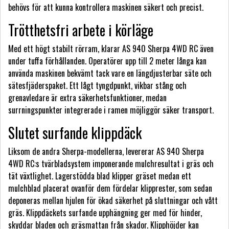
behövs för att kunna kontrollera maskinen säkert och precist.
Trötthetsfri arbete i körläge
Med ett högt stabilt rörram, klarar AS 940 Sherpa 4WD RC även
under tuffa förhållanden. Operatörer upp till 2 meter långa kan
använda maskinen bekvämt tack vare en längdjusterbar säte och
sätesfjäderspaket. Ett lågt tyngdpunkt, vikbar stång och
grenavledare är extra säkerhetsfunktioner, medan
surrningspunkter integrerade i ramen möjliggör säker transport.
Slutet surfande klippdäck
Liksom de andra Sherpa-modellerna, levererar AS 940 Sherpa
4WD RC:s tvärbladsystem imponerande mulchresultat i gräs och
tät växtlighet. Lagerstödda blad klipper gräset medan ett
mulchblad placerat ovanför dem fördelar klipprester, som sedan
deponeras mellan hjulen för ökad säkerhet på sluttningar och vått
gräs. Klippdäckets surfande upphängning ger med för hinder,
skyddar bladen och gräsmattan från skador. Klipphöjder kan