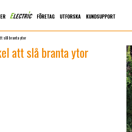
TER
FÖRETAG
UTFORSKA
KUNDSUPPORT
t slå branta ytor
l att slå branta ytor